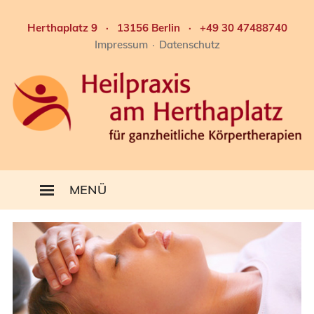
Skip
Herthaplatz 9 · 13156 Berlin ·
+49 30 47488740
to
Impressum
Datenschutz
content
MENÜ